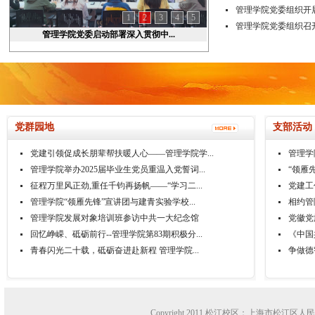
管理学院党委组织开展
1
2
3
4
5
管理学院党委组织召开
管理学院党委启动部署深入贯彻中...
党群园地
支部活动
党建引领促成长朋辈帮扶暖人心——管理学院学...
管理学
管理学院举办2025届毕业生党员重温入党誓词...
“领雁
​征程万里风正劲,重任千钧再扬帆——“学习二...
党建工
管理学院“领雁先锋”宣讲团与建青实验学校...
相约管
管理学院发展对象培训班参访中共一大纪念馆
党徽党
回忆峥嵘、砥砺前行--管理学院第83期积极分...
《中国
青春闪光二十载，砥砺奋进赴新程 管理学院...
争做德
Copyright 2011 松江校区：上海市松江区人